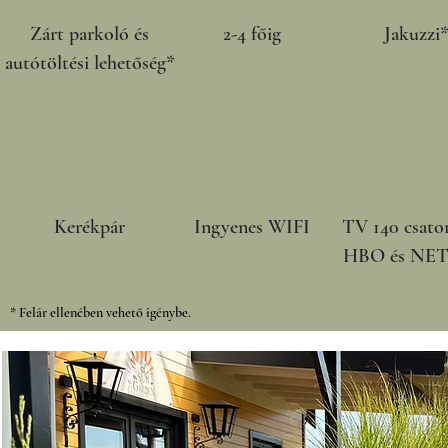
Zárt parkoló és
2-4 főig
Jakuzzi
autótöltési lehetőség*
Kerékpár
Ingyenes WIFI
TV 140 csato
HBO és NET
* Felár ellenében vehető igénybe.