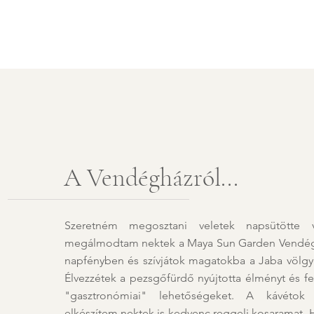
A Vendégházról...
Szeretném megosztani veletek napsütötte v
megálmodtam nektek a Maya Sun Garden Vendégház
napfényben és szívjátok magatokba a Jaba völgye 
Élvezzétek a pezsgőfürdő nyújtotta élményt és fe
"gasztronómiai" lehetőségeket. A kávétok 
elkészítem nektek is kedvenc reggeli kosaramat. H