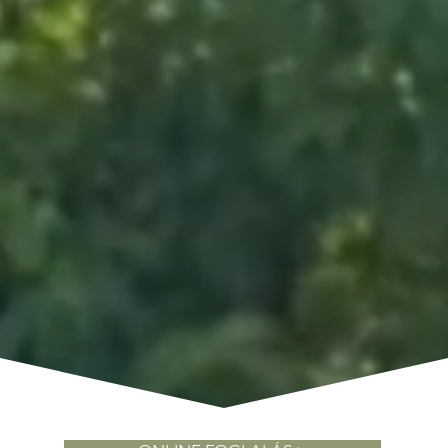
t ültetni annyi, mint bíz