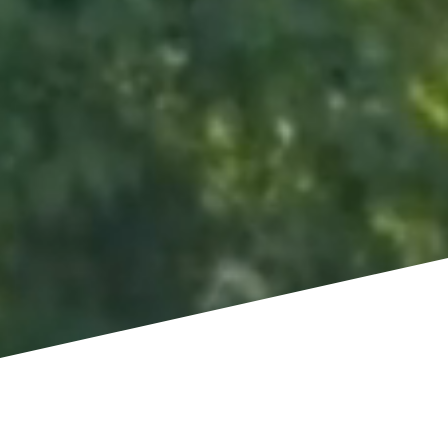
ni a holnapban"
Maya