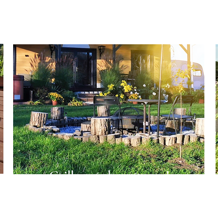
Grillezz és bográcsozz!
Használd ki a jó időt, süss-főzz a
saját kertrészedben!