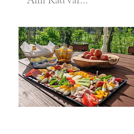
Kedvenc reggelim
Bőséges falusi reggeli kosár, hogy
jól induljon a napod!