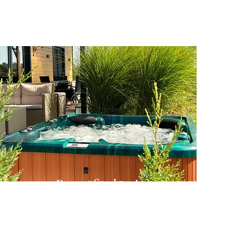
Pezsgőfürdőzz!
Élvezd a saját használatú 4
személyes
Jakuzzit télen nyáron!