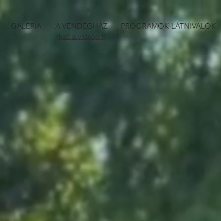
GALÉRIA
A VENDÉGHÁZ
PROGRAMOK-LÁTNIVALÓK
(katt a videóért)