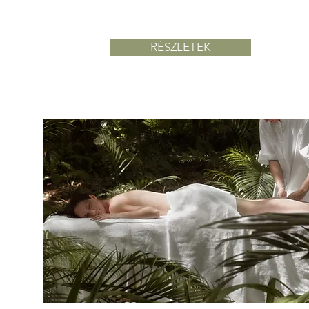
6'900 Ft / fő / nap
RÉSZLETEK