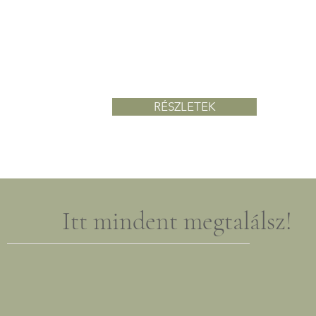
Kérj masszázst!
Válassz masszázskínálatunkból
már foglalásodkor és frissülj fel!
Árlista alapján
RÉSZLETEK
Itt mindent megtalálsz!