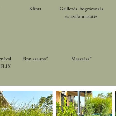
*
Klíma
Grillezés, bográcsozás
és szalonnasütés
rnával
Finn szauna*
Masszázs*
FLIX