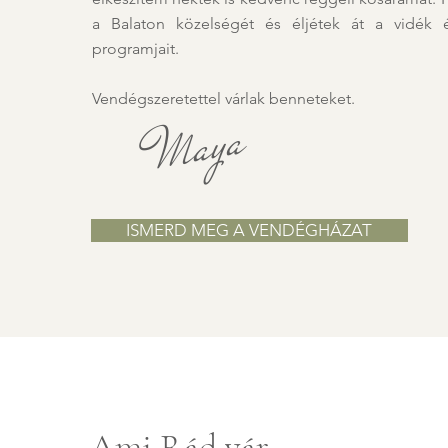
a Balaton közelségét és éljétek át a vidék 
programjait.
Vendégszeretettel várlak benneteket.
Maya
ISMERD MEG A VENDÉGHÁZAT
Ami Rád vár...