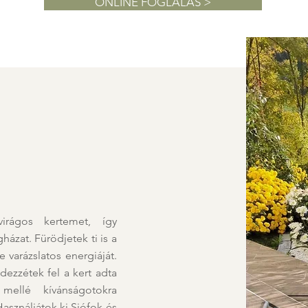
ONLINE FOGLALÁS >
irágos kertemet, így
at. Fürödjetek ti is a
varázslatos energiáját.
dezzétek fel a kert adta
mellé kívánságotokra
asználjátok ki Siófok és