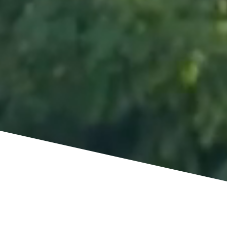
"Virágot, s fá